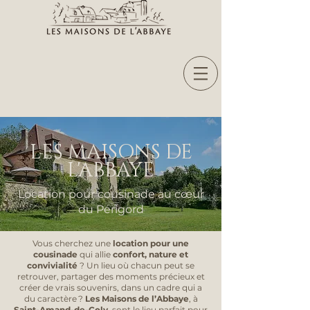
LES MAISONS DE
L'ABBAYE
Location pour cousinade au cœur
du Périgord
Vous cherchez une
location pour une
cousinade
qui allie
confort, nature et
convivialité
? Un lieu où chacun peut se
retrouver, partager des moments précieux et
créer de vrais souvenirs, dans un cadre qui a
du caractère ?
Les Maisons de l’Abbaye
, à
Saint-Amand-de-Coly
, sont le lieu parfait pour