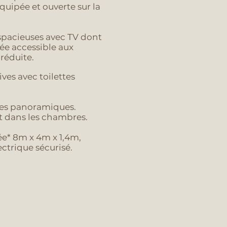
quipée et ouverte sur la
spacieuses avec TV
dont
ée accessible aux
réduite.
ives avec toilettes
rées panoramiques.
et dans les chambres.
ée* 8m x 4m x 1,4m,
ectrique sécurisé.