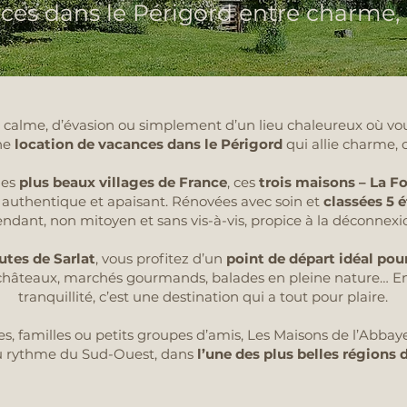
ces dans le Périgord entre charme, 
calme, d’évasion ou simplement d’un lieu chaleureux où vou
ne
location de vacances dans le Périgord
qui allie charme, c
des
plus beaux villages de France
, ces
trois maisons – La F
 authentique et apaisant. Rénovées avec soin et
classées 5 é
dant, non mitoyen et sans vis-à-vis, propice à la déconnexio
tes de Sarlat
, vous profitez d’un
point de départ idéal pour
, châteaux, marchés gourmands, balades en pleine nature… E
tranquillité, c’est une destination qui a tout pour plaire.
es, familles ou petits groupes d’amis, Les Maisons de l’Abba
u rythme du Sud-Ouest, dans
l’une des plus belles régions 