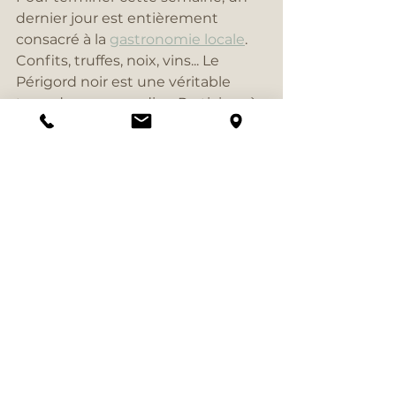
dernier jour est entièrement 
consacré à la 
gastronomie locale
. 
Confits, truffes, noix, vins... Le 
Périgord noir est une véritable 
terre de gourmandise. Participer à 
un cours de cuisine pour 
apprendre à préparer un 
authentique cassoulet 
périgourdin est une expérience à 
ne pas manquer.
Une semaine dans le Périgord noir 
offre une véritable immersion 
dans la culture, l’histoire et la 
gastronomie française. Cette 
région est un véritable trésor pour 
tous les amoureux de la nature, de 