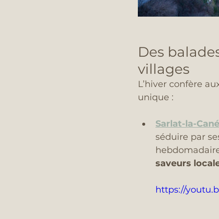
Des balades
villages
L’hiver confère au
unique :
Sarlat-la-Can
séduire par se
hebdomadaire 
saveurs local
https://yout