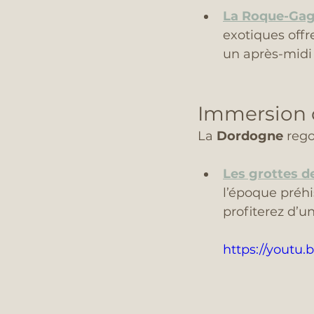
La Roque-Ga
exotiques off
un après-midi 
Immersion cu
La 
Dordogne
 rego
Les grottes d
l’époque préhi
profiterez d’u
https://yout