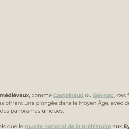
 médiévaux
, comme 
Castelnaud
 ou 
Beynac
: ces 
 offrent une plongée dans le Moyen Âge, avec d
t des panoramas uniques.
tels que le 
musée national de la préhistoire
 aux 
E