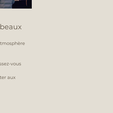
 beaux 
atmosphère 
ssez-vous 
ter aux 