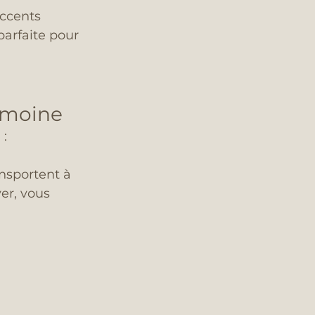
accents 
 parfaite pour 
rimoine
 :
nsportent à 
er, vous 