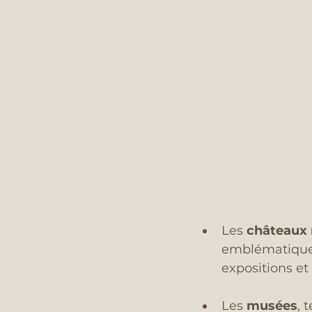
Les 
châteaux
emblématiques
expositions e
Les 
musées
, 