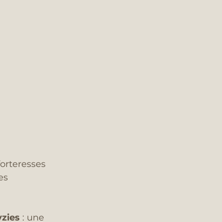
forteresses 
es 
yzies
 : une 