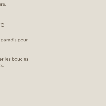
ure.
e 
 paradis pour 
er les boucles 
s.