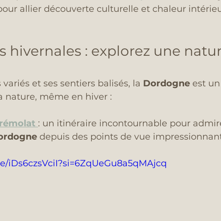
our allier découverte culturelle et chaleur intérie
hivernales : explorez une natur
ariés et ses sentiers balisés, la 
Dordogne
 est un
a nature, même en hiver :
Trémolat
: un itinéraire incontournable pour admir
ordogne
 depuis des points de vue impressionnant
.be/iDs6czsVciI?si=6ZqUeGu8a5qMAjcq