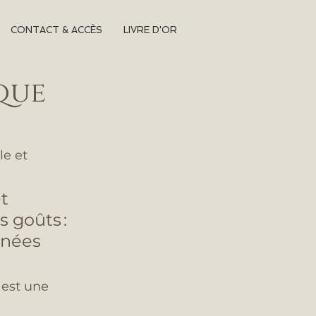
CONTACT & ACCÈS
LIVRE D'OR
 que
le et 
t 
s goûts : 
nnées 
 
est une 