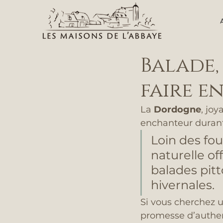
Balade,
faire e
La 
Dordogne
, joy
enchanteur durant 
Loin des fou
naturelle of
balades pitt
hivernales. 
Si vous cherchez un
promesse d’authent