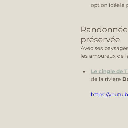
option idéale p
Randonnées 
préservée
Avec ses paysages v
les amoureux de l
Le cingle de 
de la rivière 
D
https://youtu