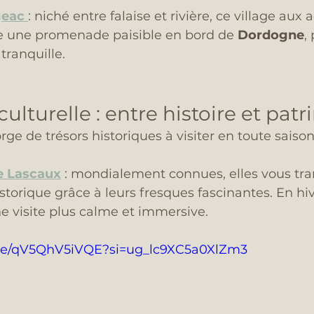
geac
: niché entre falaise et rivière, ce village aux 
re une promenade paisible en bord de 
Dordogne
,
tranquille.
lturelle : entre histoire et pat
rge de trésors historiques à visiter en toute saison
e Lascaux
: mondialement connues, elles vous tra
storique grâce à leurs fresques fascinantes. En hiv
ne visite plus calme et immersive.
u.be/qV5QhV5iVQE?si=ug_lc9XC5a0XlZm3