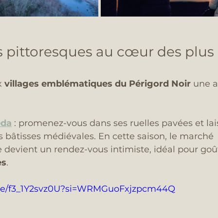
 pittoresques au cœur des plus
x 
villages emblématiques du Périgord Noir
 une 
éda
 : promenez-vous dans ses ruelles pavées et lai
s bâtisses médiévales. En cette saison, le marché 
devient un rendez-vous intimiste, idéal pour goû
es
.
u.be/f3_1Y2svz0U?si=WRMGuoFxjzpcm44Q